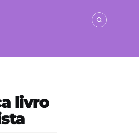
a livro
ista