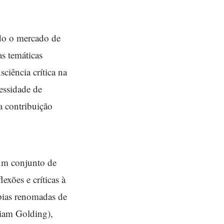
ndo o mercado de
s temáticas
ciência crítica na
essidade de
a contribuição
 um conjunto de
exões e críticas à
opias renomadas de
iam Golding),