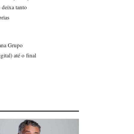
 deixa tanto
prias
vana Grupo
ital) até o final