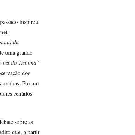
passado inspirou
net,
bunal da
 de uma grande
Cura do Trauma
”
observação dos
às minhas. Foi um
piores cenários
debate sobre as
dito que, a partir