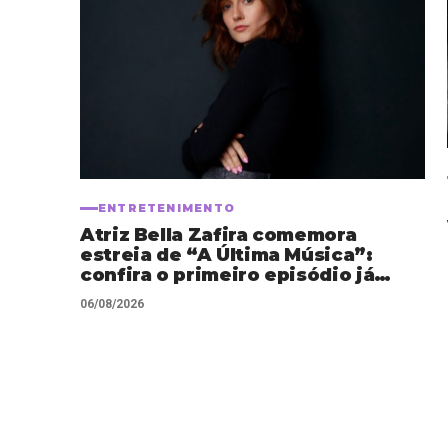
ENTRETENIMENTO
Atriz Bella Zafira comemora
estreia de “A Última Música”:
confira o primeiro episódio já
disponível
06/08/2026