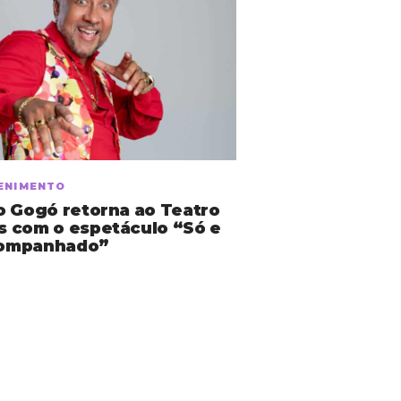
ENIMENTO
o Gogó retorna ao Teatro
 com o espetáculo “Só e
ompanhado”