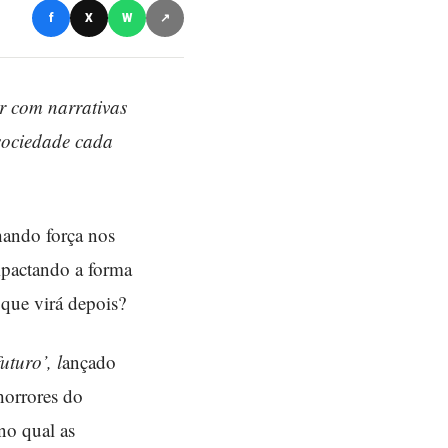
f
X
W
↗
or com narrativas
 sociedade cada
nhando força nos
mpactando a forma
que virá depois?
uturo’, l
ançado
horrores do
no qual as