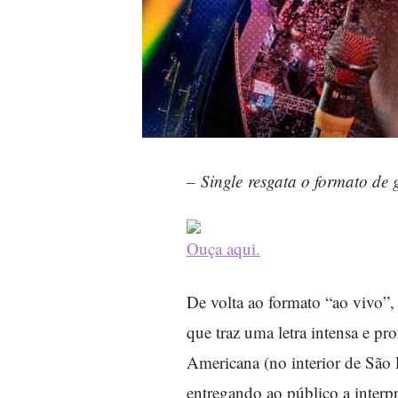
–
Single resgata o formato de 
Ouça aqui.
De volta ao formato “ao vivo”,
que traz uma letra intensa e pr
Americana (no interior de São 
entregando ao público a interp