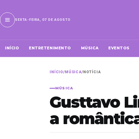
SEXTA-FEIRA, 07 DE AGOSTO
INÍCIO
ENTRETENIMENTO
MÚSICA
EVENTOS
INÍCIO
/
MÚSICA
/
NOTÍCIA
MÚSICA
Gusttavo L
a romântic