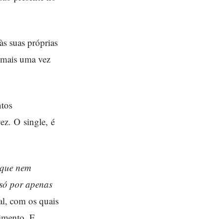
s suas próprias
a mais uma vez
ntos
ez. O single, é
 que nem
só por apenas
al, com os quais
timento. E