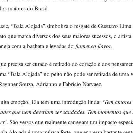
os maiores do Brasil.
c, “Bala Alojada” simboliza o resgate de Gusttavo Lima à
ato que marca diversos dos seus maiores sucessos, o artist
taneja com a bachata e levadas do
flamenco flavor
.
e precisa ser curado e retirado do coração e dos pensame
a “Bala Alojada” no peito não pode ser retirada de uma v
Raynner Souza, Adrianno e Fabricio Narvaez.
ita emoção. Ela tem uma introdução linda: ‘
Tem amores
dades que nem deveriam ser saudades. Tem momentos que 
cer
’
. São versos que realmente carregam um impacto especi
 Bala Alojada é uma música forte, que expressa bastante sen