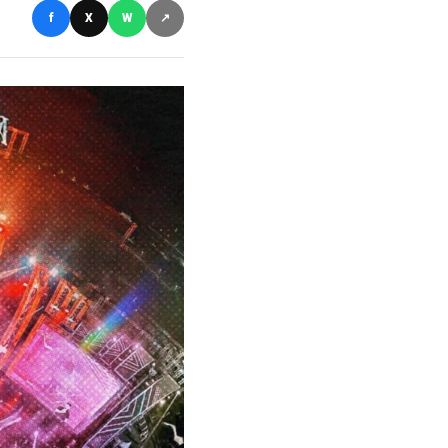
f
X
W
↗