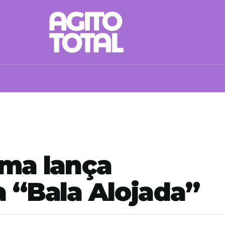
ima lança
a “Bala Alojada”