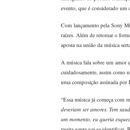
evento, que é considerado um d
Com lançamento pela Sony Musi
raízes. Além de retomar o form
aposta na união da música ser
A música fala sobre um amor qu
cuidadosamente, assim como um
uma composição assinada por 
“Essa música já começa com mu
deveriam ser amores. Tem sau
um momento
, eu queria esque
muita gente vai se identificar.