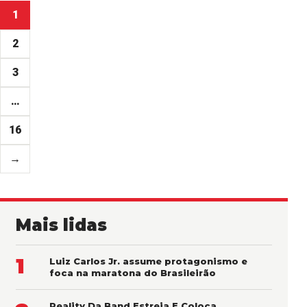
Paginação
1
de
2
posts
3
…
16
→
Mais lidas
1
Luiz Carlos Jr. assume protagonismo e
foca na maratona do Brasileirão
Reality Da Band Estreia E Coloca