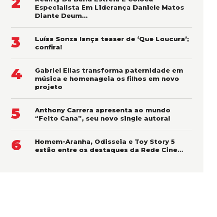
2
Especialista Em Liderança Daniele Matos
Diante Deum…
3
Luísa Sonza lança teaser de ‘Que Loucura’;
confira!
4
Gabriel Elias transforma paternidade em
música e homenageia os filhos em novo
projeto
5
Anthony Carrera apresenta ao mundo
“Feito Cana”, seu novo single autoral
6
Homem-Aranha, Odisseia e Toy Story 5
estão entre os destaques da Rede Cine…