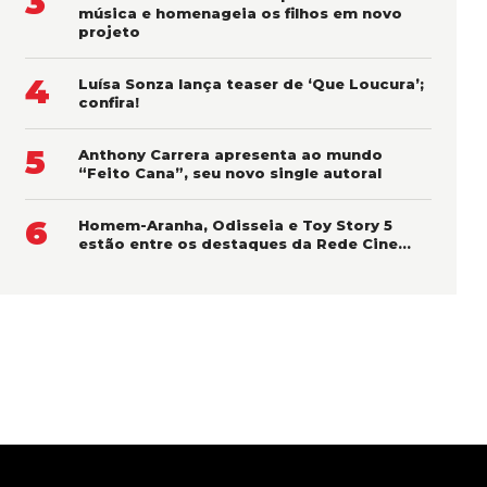
3
música e homenageia os filhos em novo
projeto
4
Luísa Sonza lança teaser de ‘Que Loucura’;
confira!
5
Anthony Carrera apresenta ao mundo
“Feito Cana”, seu novo single autoral
6
Homem-Aranha, Odisseia e Toy Story 5
estão entre os destaques da Rede Cine…