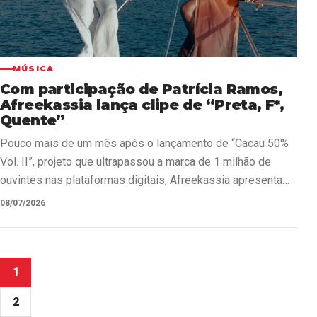
MÚSICA
Com participação de Patrícia Ramos,
Afreekassia lança clipe de “Preta, F*,
Quente”
Pouco mais de um mês após o lançamento de “Cacau 50%
Vol. II”, projeto que ultrapassou a marca de 1 milhão de
ouvintes nas plataformas digitais, Afreekassia apresenta
o…
08/07/2026
Paginação
1
de
2