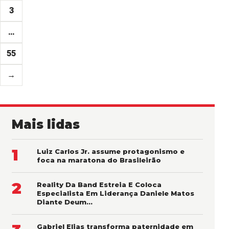
posts
3
…
55
→
Mais lidas
1
Luiz Carlos Jr. assume protagonismo e
foca na maratona do Brasileirão
2
Reality Da Band Estreia E Coloca
Especialista Em Liderança Daniele Matos
Diante Deum…
Gabriel Elias transforma paternidade em