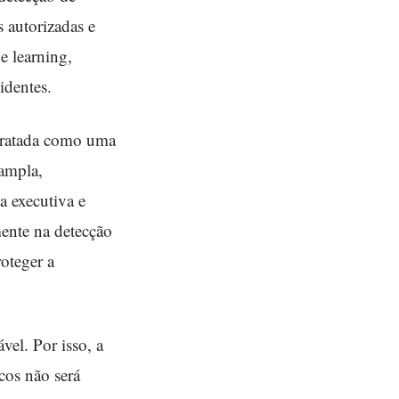
s autorizadas e
e learning,
identes.
tratada como uma
 ampla,
a executiva e
ente na detecção
roteger a
vel. Por isso, a
cos não será