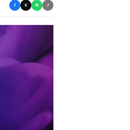
f
X
W
↗