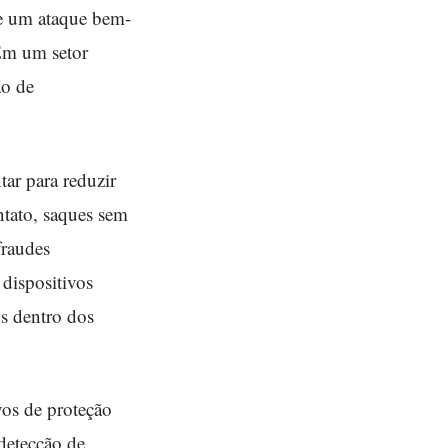
de um ataque bem-
 Em um setor
ão de
ar para reduzir
ntato, saques sem
fraudes
dispositivos
os dentro dos
vos de proteção
 detecção de