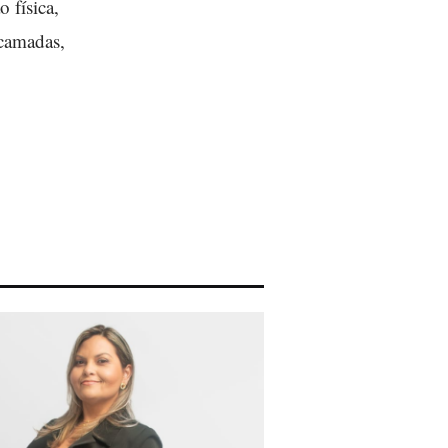
 física,
icamadas,