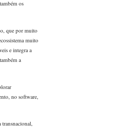
s também os
co, que por muito
ecossistema muito
eis e integra a
r também a
plorar
ento, no software,
 transnacional,