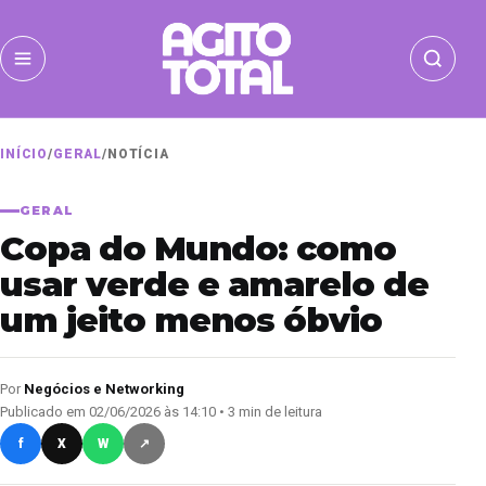
INÍCIO
/
GERAL
/
NOTÍCIA
GERAL
Copa do Mundo: como
usar verde e amarelo de
um jeito menos óbvio
Por
Negócios e Networking
Publicado em 02/06/2026 às 14:10 • 3 min de leitura
f
X
W
↗