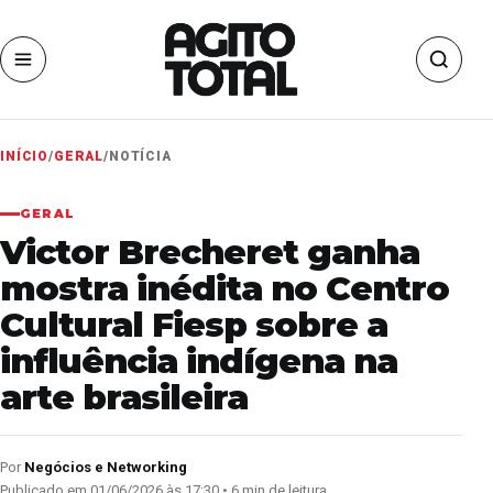
INÍCIO
/
GERAL
/
NOTÍCIA
GERAL
Victor Brecheret ganha
mostra inédita no Centro
Cultural Fiesp sobre a
influência indígena na
arte brasileira
Por
Negócios e Networking
Publicado em 01/06/2026 às 17:30 • 6 min de leitura