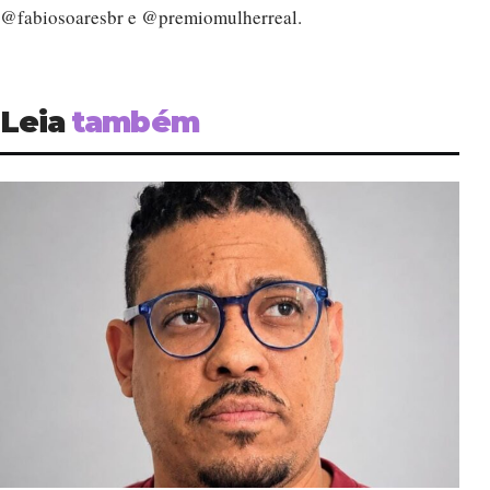
@fabiosoaresbr e @premiomulherreal.
Leia
também