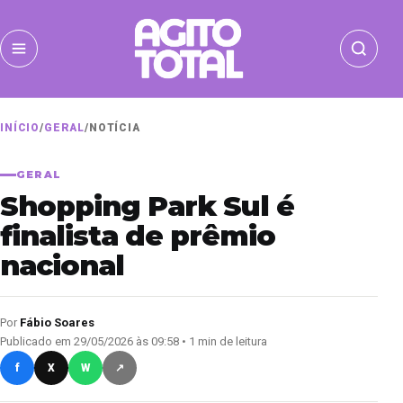
INÍCIO
/
GERAL
/
NOTÍCIA
GERAL
Shopping Park Sul é
finalista de prêmio
nacional
Por
Fábio Soares
Publicado em 29/05/2026 às 09:58 • 1 min de leitura
f
X
W
↗