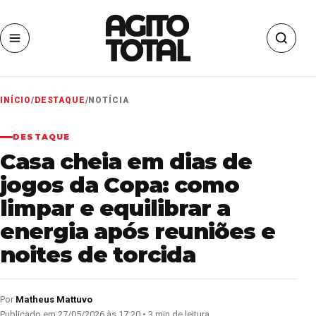
INÍCIO
/
DESTAQUE
/
NOTÍCIA
DESTAQUE
Casa cheia em dias de
jogos da Copa: como
limpar e equilibrar a
energia após reuniões e
noites de torcida
Por
Matheus Mattuvo
Publicado em 27/05/2026 às 17:20 • 3 min de leitura