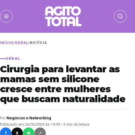
INÍCIO
/
GERAL
/
NOTÍCIA
GERAL
Cirurgia para levantar as
mamas sem silicone
cresce entre mulheres
que buscam naturalidade
Por
Negócios e Networking
Publicado em 26/05/2026 às 14:09 • 3 min de leitura
f
X
W
↗