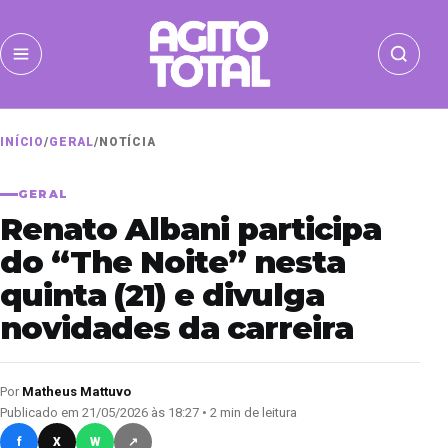
INÍCIO
/
GERAL
/
NOTÍCIA
GERAL
Renato Albani participa
do “The Noite” nesta
quinta (21) e divulga
novidades da carreira
Por
Matheus Mattuvo
Publicado em 21/05/2026 às 18:27 • 2 min de leitura
f
X
W
↗