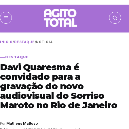
INÍCIO
/
DESTAQUE
/
NOTÍCIA
DESTAQUE
Davi Quaresma é
convidado para a
gravação do novo
audiovisual do Sorriso
Maroto no Rio de Janeiro
Por
Matheus Mattuvo
Publicado em 21/05/2026 às 21:37 • 2 min de leitura