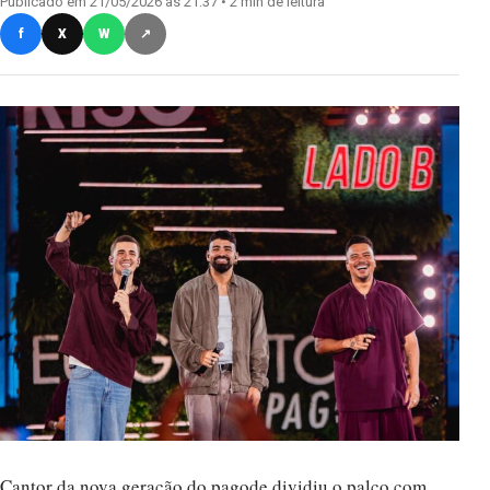
f
X
W
↗
Cantor da nova geração do pagode dividiu o palco com