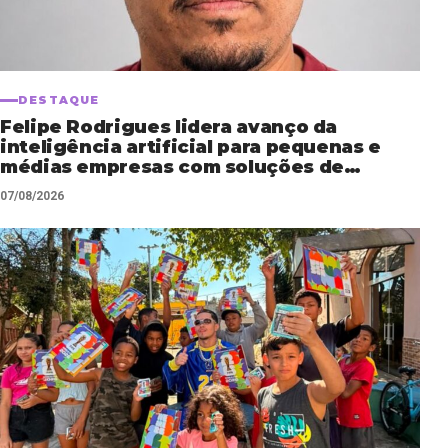
DESTAQUE
Felipe Rodrigues lidera avanço da
inteligência artificial para pequenas e
médias empresas com soluções de
automação empresarial
07/08/2026