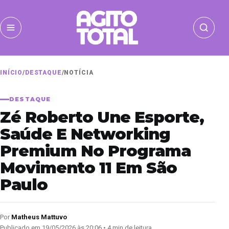
INÍCIO
/
DESTAQUE
/
NOTÍCIA
DESTAQUE
Zé Roberto Une Esporte,
Saúde E Networking
Premium No Programa
Movimento 11 Em São
Paulo
Por
Matheus Mattuvo
Publicado em 19/05/2026 às 20:06 • 4 min de leitura