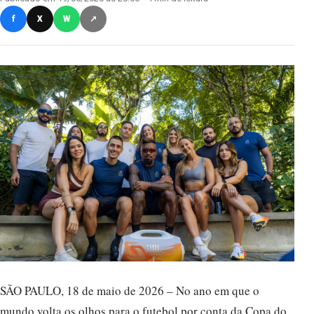
f
X
W
↗
SÃO PAULO, 18 de maio de 2026 – No ano em que o
mundo volta os olhos para o futebol por conta da Copa do