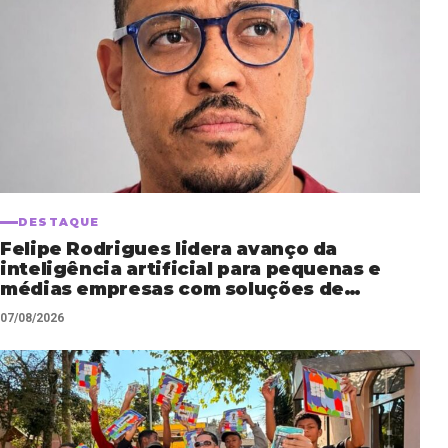
DESTAQUE
Felipe Rodrigues lidera avanço da
inteligência artificial para pequenas e
médias empresas com soluções de
automação empresarial
07/08/2026