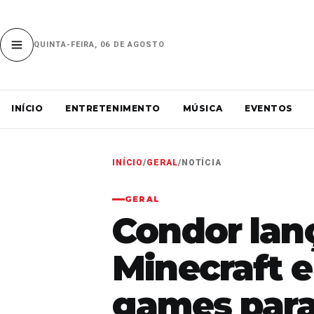
QUINTA-FEIRA, 06 DE AGOSTO
INÍCIO
ENTRETENIMENTO
MÚSICA
EVENTOS
INÍCIO
/
GERAL
/
NOTÍCIA
GERAL
Condor lanç
Minecraft e
games para 