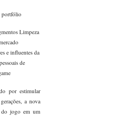
 portfólio
segmentos Limpeza
 mercado
s e influentes da
 pessoais de
 game
do por estimular
 gerações, a nova
is do jogo em um