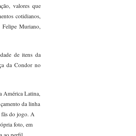
ção, valores que
entos cotidianos,
a Felipe Muriano,
edade de itens da
ença da Condor no
a América Latina,
nçamento da linha
 fãs do jogo. A
rópria foto, em
 ao perfil