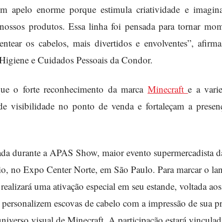
 apelo enorme porque estimula criatividade e imagina
ossos produtos. Essa linha foi pensada para tornar mom
tear os cabelos, mais divertidos e envolventes”, afirm
Higiene e Cuidados Pessoais da Condor.
que o forte reconhecimento da marca
Minecraft
e a vari
de visibilidade no ponto de venda e fortaleçam a pres
tada durante a APAS Show, maior evento supermercadista d
io, no Expo Center Norte, em São Paulo. Para marcar o la
realizará uma ativação especial em seu estande, voltada aos
es personalizem escovas de cabelo com a impressão de sua p
iverso visual de Minecraft. A participação estará vinculada