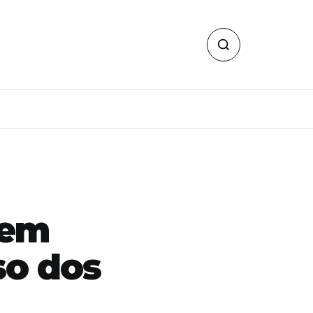
 em
so dos