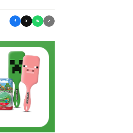
f
X
W
↗