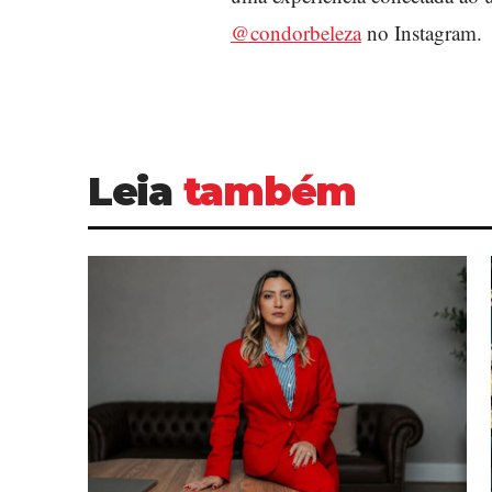
@condorbeleza
no Instagram.
Leia
também