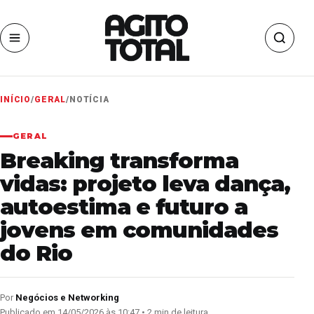
INÍCIO
/
GERAL
/
NOTÍCIA
GERAL
Breaking transforma
vidas: projeto leva dança,
autoestima e futuro a
jovens em comunidades
do Rio
Por
Negócios e Networking
Publicado em 14/05/2026 às 10:47 • 2 min de leitura