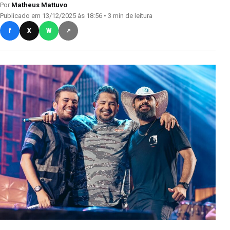
Por
Matheus Mattuvo
Publicado em 13/12/2025 às 18:56 • 3 min de leitura
f
X
W
↗