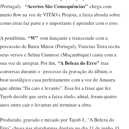
“Acertos São Consequências”
/Portugal).
chega com
muito flow na voz de VITÃO e Projota, a faixa aborda sobre
como errar faz parte e o importante é aprender com o erro.
“W”
A penúltima,
vem dançante e transcende com a
percussão de Bateu Matou (Portugal), Vinicius Terra recita
seus versos e Selma Uamusse (Moçambique) canta com a
“A Beleza do Erro”
sua voz de arrepiar. Por fim,
traz
conversas durante o processo da gravação do álbum, o
beat nostálgico casa perfeitamente com a voz de Amaura
que afirma “Eu caio e levanto”. Essa foi a frase que fez
Tayob decidir que seria a faixa-título, afinal, foram quatro
anos entre cair e levantar até terminar a obra.
Produzido, gravado e mixado por Tayob J., “A Beleza do
Erro” chega nas plataformas digitais no dia 11 de junho. O