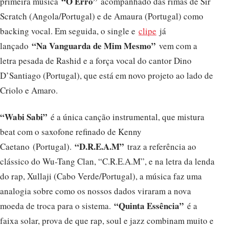
“O Erro”
primeira música
acompanhado das rimas de Sir
Scratch (Angola/Portugal) e de Amaura (Portugal) como
backing vocal. Em seguida, o single e
clipe
já
“Na Vanguarda de Mim Mesmo”
lançado
vem com a
letra pesada de Rashid e a força vocal do cantor Dino
D’Santiago (Portugal), que está em novo projeto ao lado de
Criolo e Amaro.
“Wabi Sabi”
é a única canção instrumental, que mistura
beat com o saxofone refinado de Kenny
“D.R.E.A.M”
Caetano
(Portugal).
traz a referência ao
clássico do Wu-Tang Clan, “C.R.E.A.M”, e na letra da lenda
do rap, Xullaji (Cabo Verde/Portugal), a música faz uma
analogia sobre como os nossos dados viraram a nova
“Quinta Essência”
moeda de troca para o sistema.
é a
faixa solar, prova de que rap, soul e jazz combinam muito e