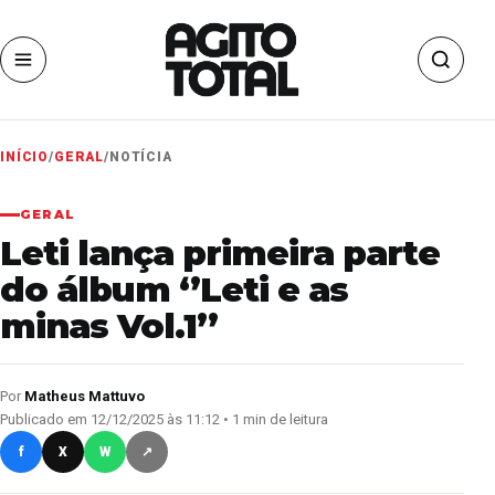
INÍCIO
/
GERAL
/
NOTÍCIA
GERAL
Leti lança primeira parte
do álbum ‘’Leti e as
minas Vol.1’’
Por
Matheus Mattuvo
Publicado em 12/12/2025 às 11:12 • 1 min de leitura
f
X
W
↗