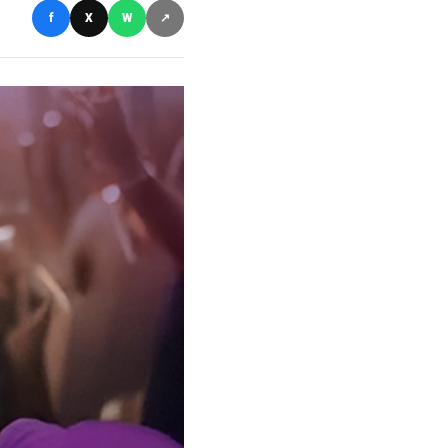
f
X
W
↗