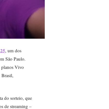
025
, um dos
 em São Paulo.
s planos Vivo
 Brasil,
ta do sorteio, que
vos de streaming –