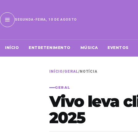
SEGUNDA-FEIRA, 10 DE AGOSTO
INÍCIO
ENTRETENIMENTO
MÚSICA
EVENTOS
INÍCIO
/
GERAL
/
NOTÍCIA
GERAL
Vivo leva c
2025