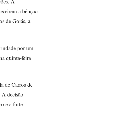
ções. A
s recebem a bênção
os de Goiás, a
 Trindade por um
a quinta-feira
ia de Carros de
. A decisão
 e a forte