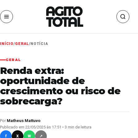
INÍCIO
/
GERAL
/
NOTÍCIA
GERAL
Renda extra:
oportunidade de
crescimento ou risco de
sobrecarga?
Por
Matheus Mattuvo
Publicado em 22/05/2025 às 17:51 • 3 min de leitura
f
X
W
↗