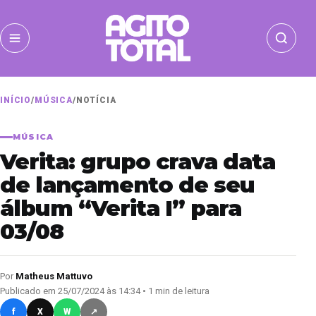
INÍCIO
/
MÚSICA
/
NOTÍCIA
MÚSICA
Verita: grupo crava data
de lançamento de seu
álbum “Verita I” para
03/08
Por
Matheus Mattuvo
Publicado em 25/07/2024 às 14:34 • 1 min de leitura
f
X
W
↗