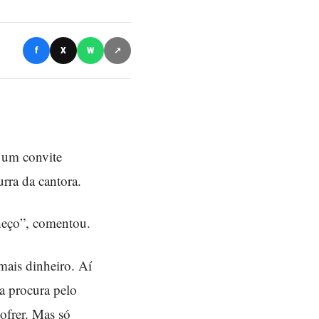
f
X
W
↗
 um convite
urra da cantora.
eço”, comentou.
mais dinheiro. Aí
a procura pelo
ofrer. Mas só