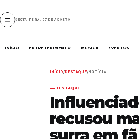
SEXTA-FEIRA, 07 DE AGOSTO
INÍCIO
ENTRETENIMENTO
MÚSICA
EVENTOS
INÍCIO
/
DESTAQUE
/
NOTÍCIA
DESTAQUE
Influenciad
recusou mai
surra em fã