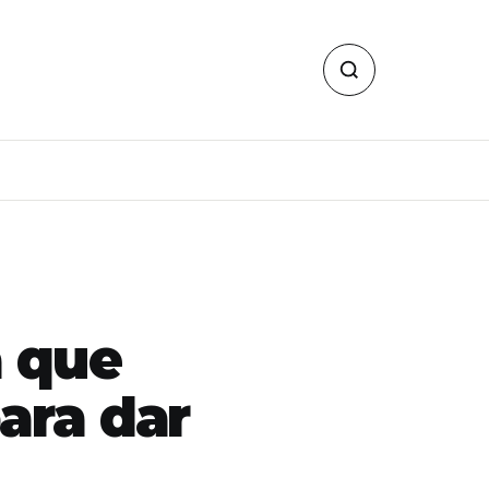
a que
para dar