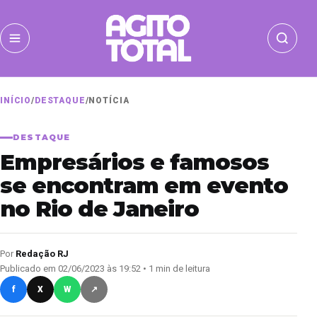
INÍCIO
/
DESTAQUE
/
NOTÍCIA
DESTAQUE
Empresários e famosos
se encontram em evento
no Rio de Janeiro
Por
Redação RJ
Publicado em 02/06/2023 às 19:52 • 1 min de leitura
f
X
W
↗