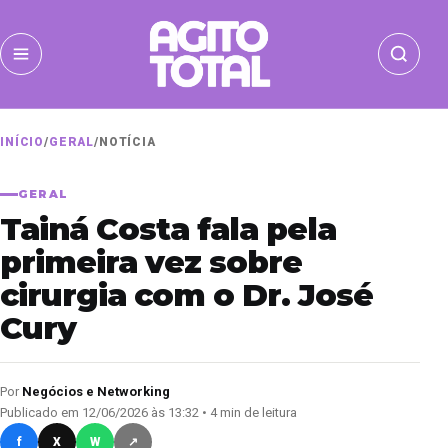
INÍCIO
/
GERAL
/
NOTÍCIA
GERAL
Tainá Costa fala pela
primeira vez sobre
cirurgia com o Dr. José
Cury
Por
Negócios e Networking
Publicado em 12/06/2026 às 13:32 • 4 min de leitura
f
X
W
↗