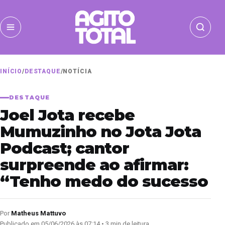
INÍCIO
/
DESTAQUE
/
NOTÍCIA
DESTAQUE
Joel Jota recebe
Mumuzinho no Jota Jota
Podcast; cantor
surpreende ao afirmar:
“Tenho medo do sucesso
Por
Matheus Mattuvo
Publicado em 05/06/2026 às 07:14 • 3 min de leitura