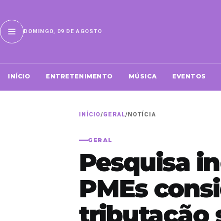
DOMINGO, 09 DE AGOSTO
INÍCIO
ENTRETENIMENTO
MÚSICA
EVENTOS
INÍCIO
/
GERAL
/
NOTÍCIA
GERAL
Pesquisa in
PMEs consi
tributação