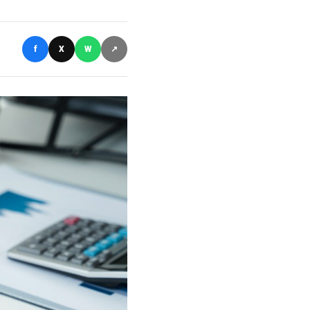
f
X
W
↗