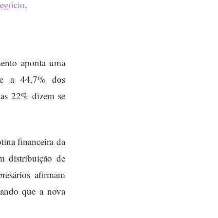
negócio
.
mento aponta uma
nte a 44,7% dos
nas 22% dizem se
tina financeira da
m distribuição de
resários afirmam
icando que a nova