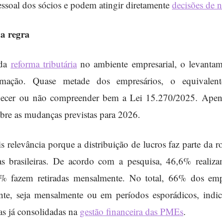
essoal dos sócios e podem atingir diretamente
decisões de 
va regra
 da
reforma tributária
no ambiente empresarial, o levanta
formação. Quase metade dos empresários, o equivale
nhecer ou não compreender bem a Lei 15.270/2025. Ape
obre as mudanças previstas para 2026.
elevância porque a distribuição de lucros faz parte da ro
s brasileiras. De acordo com a pesquisa, 46,6% realiza
3% fazem retiradas mensalmente. No total, 66% dos emp
rente, seja mensalmente ou em períodos esporádicos, ind
cas já consolidadas na
gestão financeira das PMEs
.