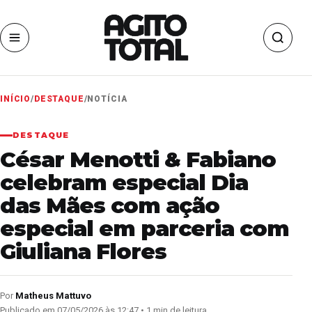
INÍCIO
/
DESTAQUE
/
NOTÍCIA
DESTAQUE
César Menotti & Fabiano
celebram especial Dia
das Mães com ação
especial em parceria com
Giuliana Flores
Por
Matheus Mattuvo
Publicado em 07/05/2026 às 12:47 • 1 min de leitura