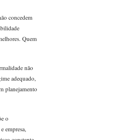
s não concedem
bilidade
s melhores. Quem
ormalidade não
egime adequado,
sem planejamento
õe o
a e empresa,
isco constante.