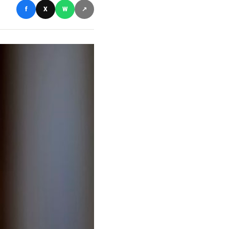
f
X
W
↗