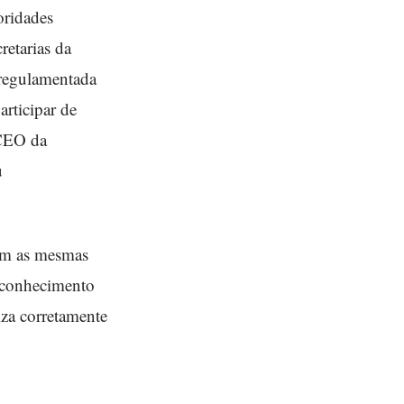
oridades
retarias da
 regulamentada
articipar de
 CEO da
u
com as mesmas
o conhecimento
iza corretamente