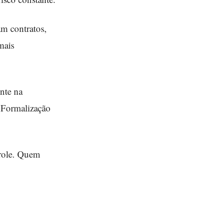
am contratos,
mais
nte na
. Formalização
trole. Quem