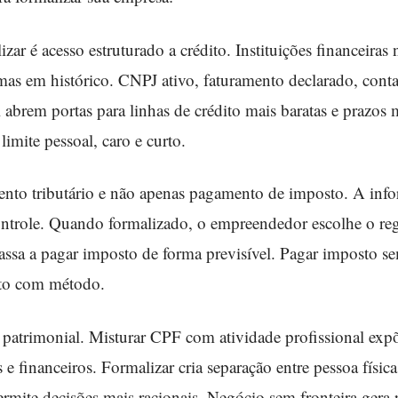
zar é acesso estruturado a crédito. Instituições financeira
mas em histórico. CNPJ ativo, faturamento declarado, conta
l abrem portas para linhas de crédito mais baratas e prazo
imite pessoal, caro e curto.
nto tributário e não apenas pagamento de imposto. A inf
 controle. Quando formalizado, o empreendedor escolhe o r
 passa a pagar imposto de forma previsível. Pagar imposto 
sto com método.
o patrimonial. Misturar CPF com atividade profissional exp
 e financeiros. Formalizar cria separação entre pessoa físic
rmite decisões mais racionais. Negócio sem fronteira gera r