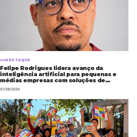
DESTAQUE
Felipe Rodrigues lidera avanço da
inteligência artificial para pequenas e
médias empresas com soluções de
automação empresarial
07/08/2026