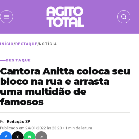
INÍCIO
/
DESTAQUE
/
NOTÍCIA
DESTAQUE
Cantora Anitta coloca seu
bloco na rua e arrasta
uma multidão de
famosos
Por
Redação SP
Publicado em 24/01/2022 às 23:20 • 1 min de leitura
f
X
W
↗