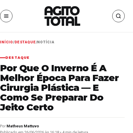
INÍCIO
/
DESTAQUE
/
NOTÍCIA
DESTAQUE
Por Que O Inverno É A
Melhor Época Para Fazer
Cirurgia Plástica — E
Como Se Preparar Do
Jeito Certo
Por
Matheus Mattuvo
Publicado em 26/06/2026 às 16:18 • 4 min de leitura