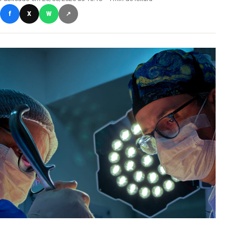
f
X
W
↗