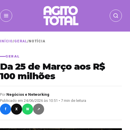
INÍCIO
/
GERAL
/
NOTÍCIA
GERAL
Da 25 de Março aos R$
100 milhões
Por
Negócios e Networking
Publicado em 24/06/2026 às 10:51 • 7 min de leitura
f
X
W
↗