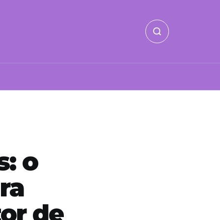
: o
ra
or de