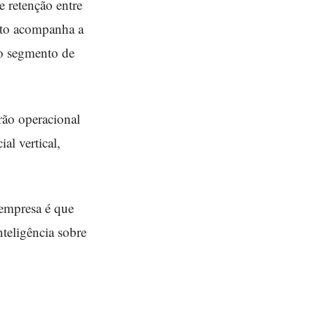
 retenção entre
nto acompanha a
do segmento de
drão operacional
al vertical,
 empresa é que
teligência sobre