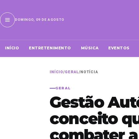
DOMINGO, 09 DE AGOSTO
INÍCIO
ENTRETENIMENTO
MÚSICA
EVENTOS
INÍCIO
/
GERAL
/
NOTÍCIA
GERAL
Gestão Aut
conceito qu
combater a