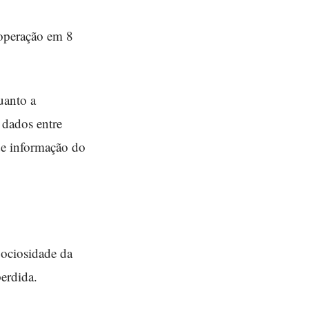
 operação em 8
uanto a
 dados entre
de informação do
 ociosidade da
perdida.