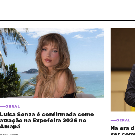
GERAL
Luísa Sonza é confirmada como
atração na Expofeira 2026 no
GERAL
Amapá
Na era 
ser com