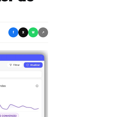
f
X
W
↗