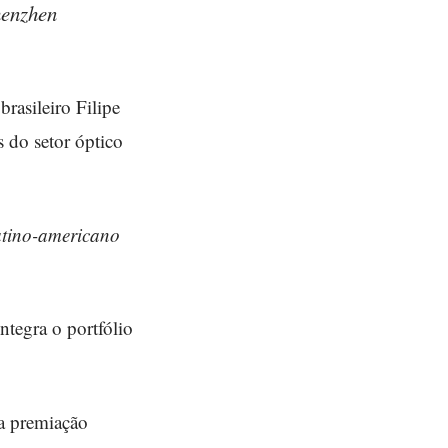
henzhen
rasileiro Filipe
 do setor óptico
atino-americano
ntegra o portfólio
ma premiação