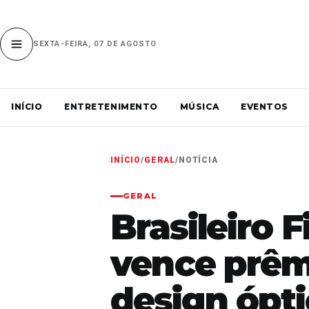
SEXTA-FEIRA, 07 DE AGOSTO
INÍCIO
ENTRETENIMENTO
MÚSICA
EVENTOS
INÍCIO
/
GERAL
/
NOTÍCIA
GERAL
Brasileiro F
vence prêm
design ópt