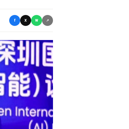
f
X
W
↗