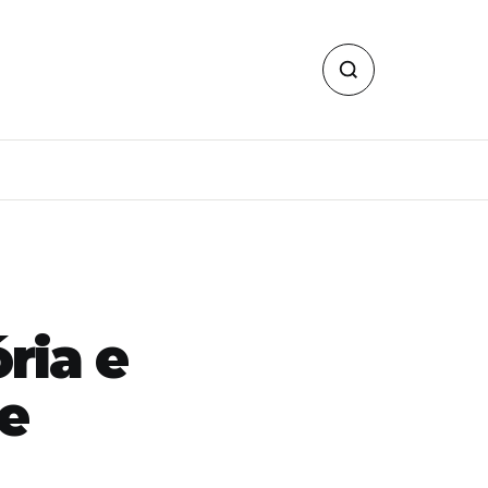
ória e
e