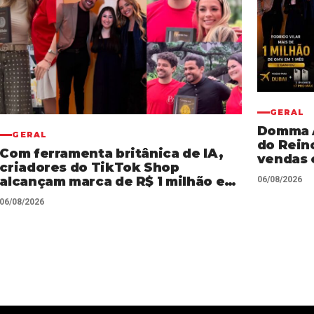
GERAL
Domma AI
GERAL
do Rein
Com ferramenta britânica de IA,
vendas 
criadores do TikTok Shop
Shop
alcançam marca de R$ 1 milhão em
06/08/2026
vendas sem precisar decorar
06/08/2026
roteiros