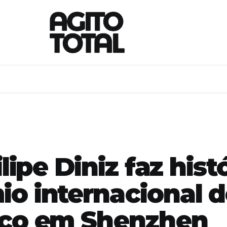
ilipe Diniz faz hist
io internacional d
ico em Shenzhen