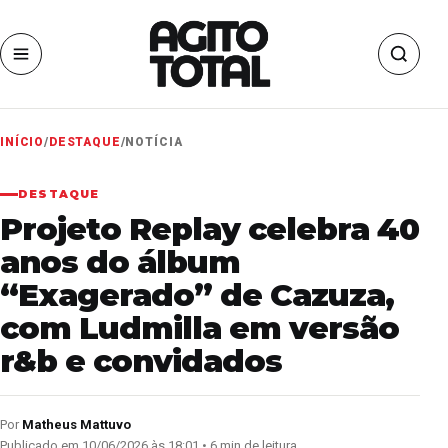
INÍCIO
/
DESTAQUE
/
NOTÍCIA
DESTAQUE
Projeto Replay celebra 40
anos do álbum
“Exagerado” de Cazuza,
com Ludmilla em versão
r&b e convidados
Por
Matheus Mattuvo
Publicado em 10/06/2026 às 18:01 • 6 min de leitura