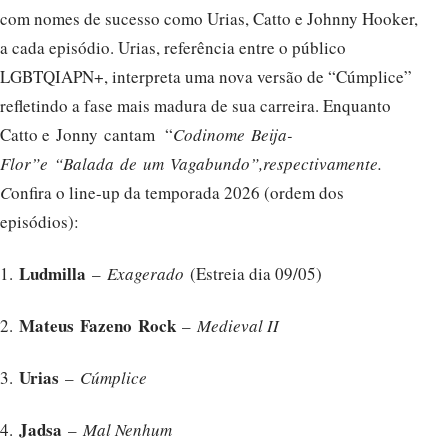
com nomes de sucesso como Urias, Catto e Johnny Hooker,
a cada episódio. Urias, referência entre o público
LGBTQIAPN+, interpreta uma nova versão de “Cúmplice”
refletindo a fase mais madura de sua carreira. Enquanto
Catto e Jonny cantam “
Codinome
Beija-
Flor”e
“Balada
de
um
Vagabundo”,
respectivamente.
C
onfira o line-up da temporada 2026 (ordem dos
episódios):
Ludmilla
1.
–
Exagerado
(Estreia dia 09/05)
Mateus
Fazeno
Rock
2.
–
Medieval II
Urias
3.
–
Cúmplice
Jadsa
4.
–
Mal Nenhum