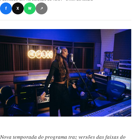
f
X
W
↗
Nova temporada do programa traz versões das faixas do