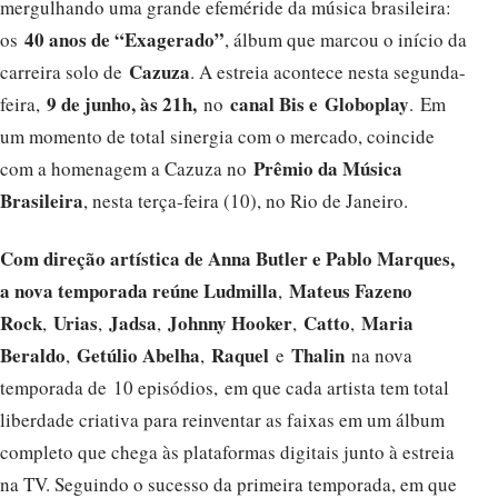
mergulhando uma grande efeméride da música brasileira:
40 anos de “Exagerado”
os
, álbum que marcou o início da
Cazuza
carreira solo de
. A estreia acontece nesta segunda-
9 de junho, às 21h,
canal Bis e
Globoplay
feira,
no
. Em
um momento de total sinergia com o mercado, coincide
Prêmio da Música
com a homenagem a Cazuza no
Brasileira
, nesta terça-feira (10), no Rio de Janeiro.
Com direção artística de Anna Butler e Pablo Marques,
a nova temporada reúne Ludmilla
Mateus Fazeno
,
Rock
Urias
Jadsa
Johnny Hooker
Catto
Maria
,
,
,
,
,
Beraldo
Getúlio Abelha
Raquel
Thalin
,
,
e
na nova
temporada de 10 episódios, em que cada artista tem total
liberdade criativa para reinventar as faixas em um álbum
completo que chega às plataformas digitais junto à estreia
na TV. Seguindo o sucesso da primeira temporada, em que