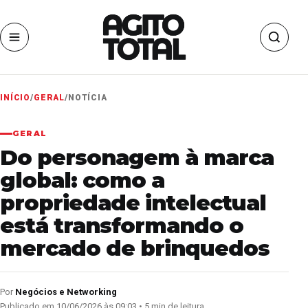
INÍCIO
/
GERAL
/
NOTÍCIA
GERAL
Do personagem à marca
global: como a
propriedade intelectual
está transformando o
mercado de brinquedos
Por
Negócios e Networking
Publicado em 10/06/2026 às 09:03 • 5 min de leitura