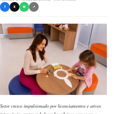
f
X
W
↗
Setor cresce impulsionado por licenciamentos e ativos
intangíveis; empreendedores brasileiros começam a