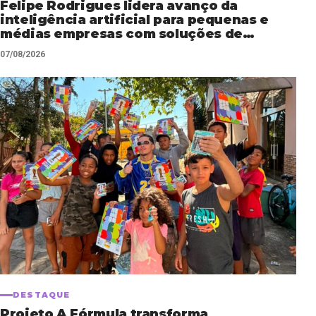
Felipe Rodrigues lidera avanço da
inteligência artificial para pequenas e
médias empresas com soluções de
automação empresarial
07/08/2026
DESTAQUE
Projeto A Fórmula transforma