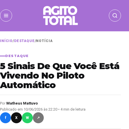
INÍCIO
/
DESTAQUE
/
NOTÍCIA
DESTAQUE
5 Sinais De Que Você Está
Vivendo No Piloto
Automático
Por
Matheus Mattuvo
Publicado em 10/06/2026 às 22:20 • 4 min de leitura
f
X
W
↗