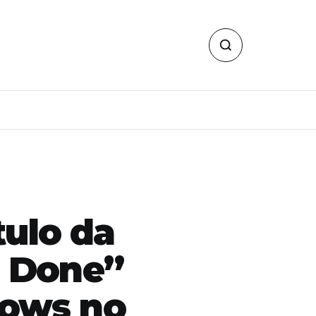
tulo da
s Done”
hows no