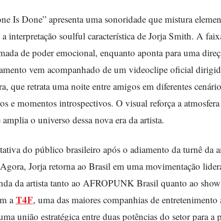
ne Is Done” apresenta uma sonoridade que mistura element
 a interpretação soulful característica de Jorja Smith. A fai
omada de poder emocional, enquanto aponta para uma direçã
nçamento vem acompanhado de um videoclipe oficial dirig
a, que retrata uma noite entre amigos em diferentes cenári
tros e momentos introspectivos. O visual reforça a atmosfera
 amplia o universo dessa nova era da artista.
tiva do público brasileiro após o adiamento da turnê da art
 Agora, Jorja retorna ao Brasil em uma movimentação lide
vinda da artista tanto ao AFROPUNK Brasil quanto ao sho
T4F
com a
, uma das maiores companhias de entretenimento 
ma união estratégica entre duas potências do setor para a 