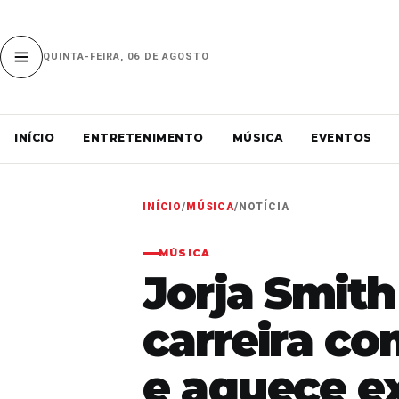
QUINTA-FEIRA, 06 DE AGOSTO
INÍCIO
ENTRETENIMENTO
MÚSICA
EVENTOS
INÍCIO
/
MÚSICA
/
NOTÍCIA
MÚSICA
Jorja Smith
carreira c
e aquece e