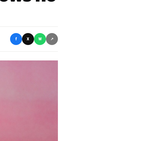
f
X
W
↗