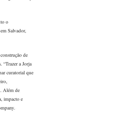
to o
 em Salvador,
 construção de
 “Trazer a Jorja
ar curatorial que
iro,
l. Além de
a, impacto e
ompany.