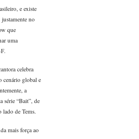
ileiro, e existe
o justamente no
how que
nar uma
4F.
antora celebra
o cenário global e
ntemente, a
 série “Bait”, de
o lado de Tems.
da mais força ao