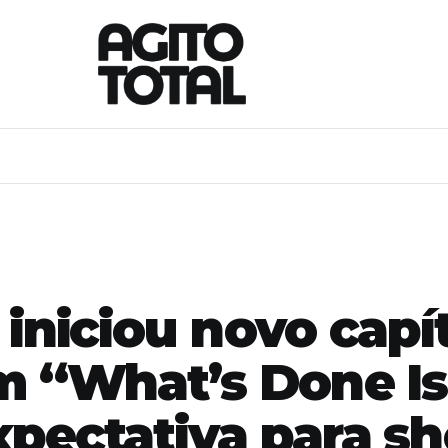
 iniciou novo capí
om “What’s Done I
xpectativa para s