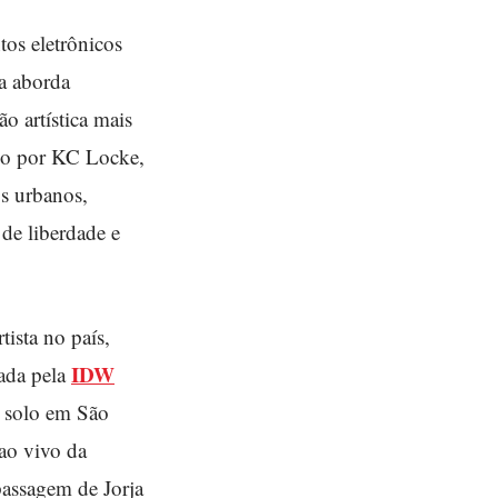
os eletrônicos
xa aborda
o artística mais
ido por KC Locke,
os urbanos,
 de liberdade e
ista no país,
IDW
rada pela
w solo em São
ao vivo da
passagem de Jorja