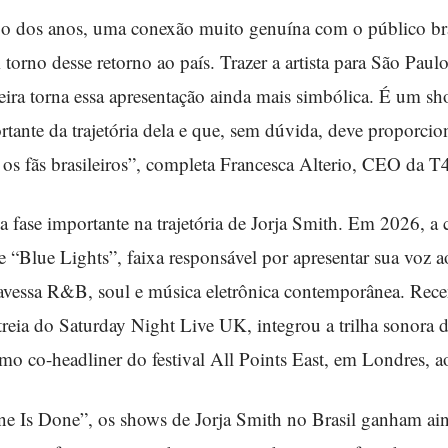
go dos anos, uma conexão muito genuína com o público bras
torno desse retorno ao país. Trazer a artista para São Paul
reira torna essa apresentação ainda mais simbólica. É um s
te da trajetória dela e que, sem dúvida, deve proporcio
 os fãs brasileiros”, completa Francesca Alterio, CEO da T
se importante na trajetória de Jorja Smith. Em 2026, a c
 “Blue Lights”, faixa responsável por apresentar sua voz a
ravessa R&B, soul e música eletrônica contemporânea. Rece
treia do Saturday Night Live UK, integrou a trilha sonora da
o co-headliner do festival All Points East, em Londres, a
 Is Done”, os shows de Jorja Smith no Brasil ganham ain