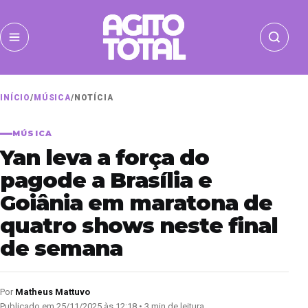
INÍCIO
/
MÚSICA
/
NOTÍCIA
MÚSICA
Yan leva a força do
pagode a Brasília e
Goiânia em maratona de
quatro shows neste final
de semana
Por
Matheus Mattuvo
Publicado em 25/11/2025 às 12:18 • 3 min de leitura