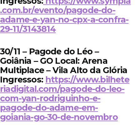
Ingressos:
https://www.sympla
.com.br/evento/pagode-do-
adame-e-yan-no-cpx-a-confra-
29-11/3143814
30/11 – Pagode do Léo –
Goiânia – GO Local: Arena
Multiplace – Vila Alto da Glória
Ingressos:
https://www.bilhete
riadigital.com/pagode-do-leo-
com-yan-rodriguinho-e-
pagode-do-adame-em-
goiania-go-30-de-novembro