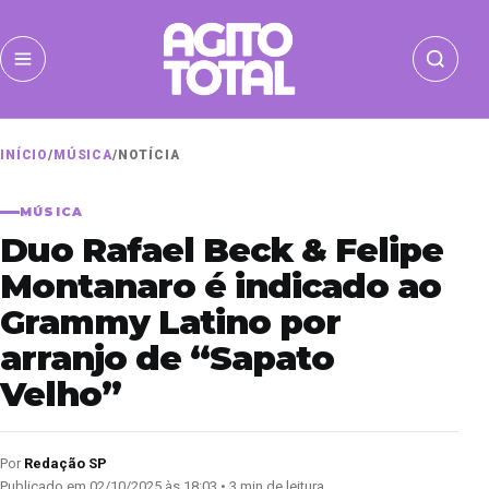
INÍCIO
/
MÚSICA
/
NOTÍCIA
MÚSICA
Duo Rafael Beck & Felipe
Montanaro é indicado ao
Grammy Latino por
arranjo de “Sapato
Velho”
Por
Redação SP
Publicado em 02/10/2025 às 18:03 • 3 min de leitura