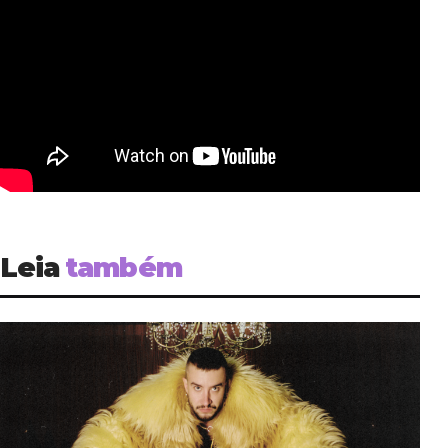
Leia
também