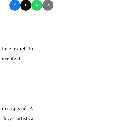
f
X
W
↗
dade, estrelado
olvente da
o do especial. A
olução artística.