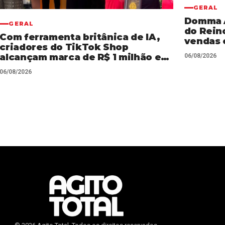
GERAL
Domma AI
GERAL
do Rein
Com ferramenta britânica de IA,
vendas 
criadores do TikTok Shop
Shop
alcançam marca de R$ 1 milhão em
06/08/2026
vendas sem precisar decorar
06/08/2026
roteiros