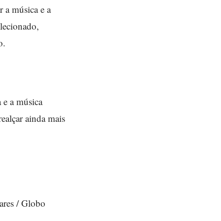
r a música e a
elecionado,
o.
a e a música
ealçar ainda mais
Mares / Globo