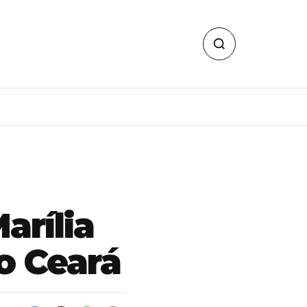
arília
o Ceará